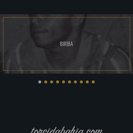
BIRIBA
torcidabahia.com