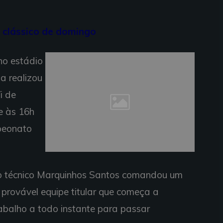
o clássico de domingo
 no estádio
a realizou
i de
e às 16h
mpeonato
, o técnico Marquinhos Santos comandou um
a provável equipe titular que começa a
rabalho a todo instante para passar