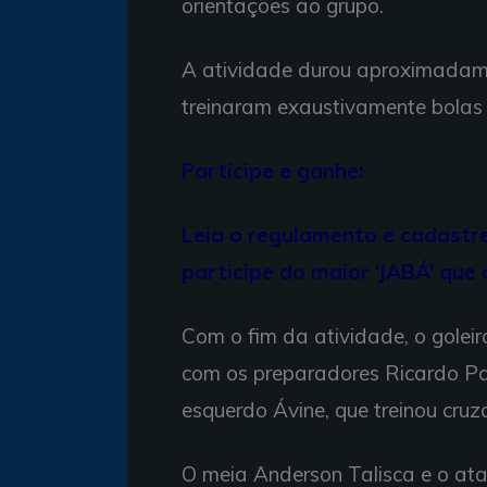
orientações ao grupo.
A atividade durou aproximadame
treinaram exaustivamente bolas
Participe e ganhe:
Leia o regulamento e cadastr
participe do maior ‘JABÁ’ que 
Com o fim da atividade, o golei
com os preparadores Ricardo Pal
esquerdo Ávine, que treinou cru
O meia Anderson Talisca e o at