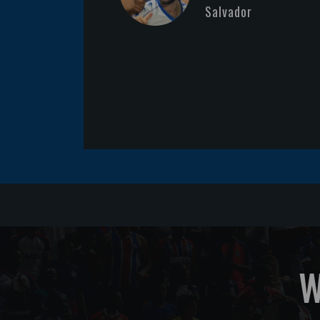
Salvador
W