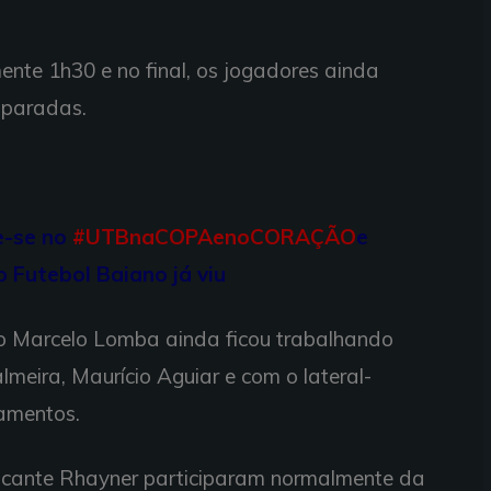
nte 1h30 e no final, os jogadores ainda
 paradas.
e-se no
#UTBnaCOPAenoCORAÇÃO
e
o Futebol Baiano já viu
ro Marcelo Lomba ainda ficou trabalhando
meira, Maurício Aguiar e com o lateral-
zamentos.
acante Rhayner participaram normalmente da