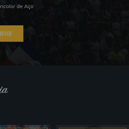
icolor de Aço
REVER
ia