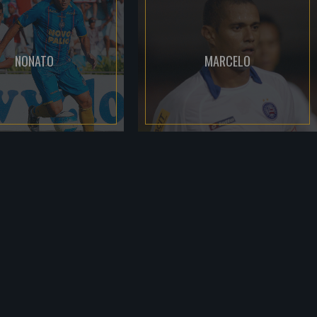
NONATO
MARCELO