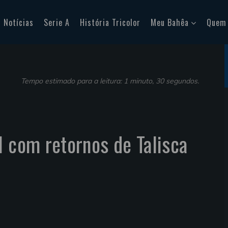
Notícias
Serie A
História Tricolor
Meu Bahêa
Quem
Tempo estimado para a leitura: 1 minuto, 30 segundos.
N com retornos de Talisca