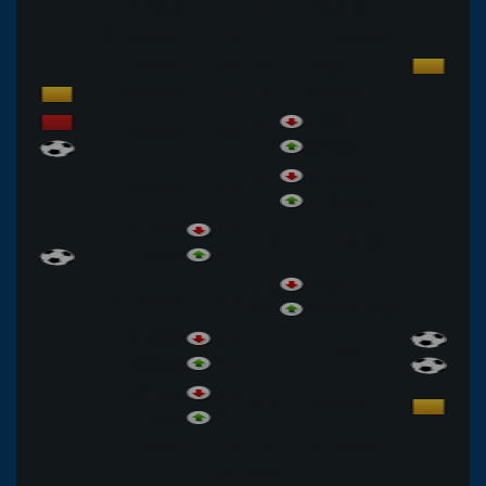
R. Prata
Eduardo
LAD
LAD
G. Valongo
L. Fonseca
ZAD
ZAD
Everton
Tiago
ZAE
ZAE
Paulinho
Moisés
LAE
LAE
Feijão
VOL
J. Patrick
MEC
ATA
Misael
R. Júnior
VOL
Ricardo
MEC
ATA
V. Rangel
S. Mota
MEC
L. Antonio
MEC
D. Sodré
MEC
Régis
MEC
D. Baggio
MEC
MEC
Renato Cajá
R. Silva
ATA
E. Junio
ATA
R. Macena
ATA
Alfredo
ATA
Hernane
ATA
Tozin
ATA
J. Rocha
G. Ferreira
TEC
TEC
RESERVAS