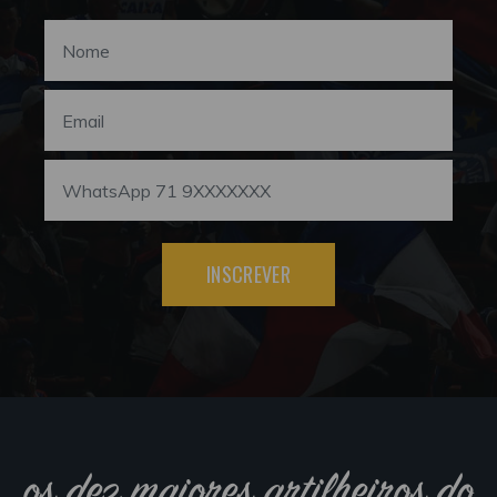
INSCREVER
os dez maiores artilheiros do