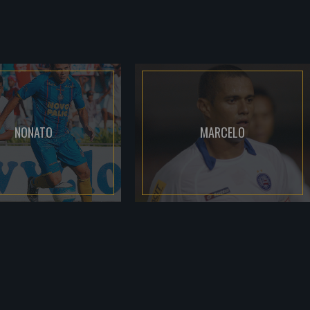
NONATO
MARCELO