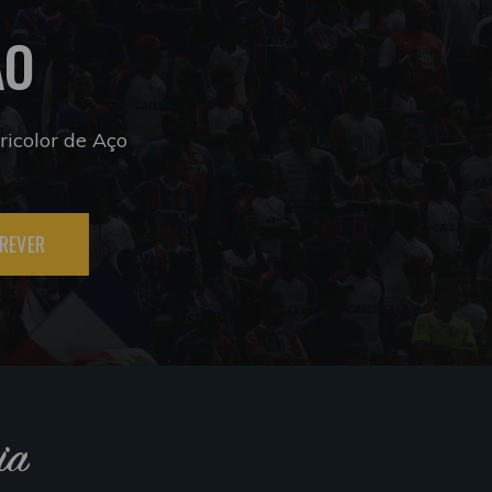
ÃO
icolor de Aço
REVER
ia