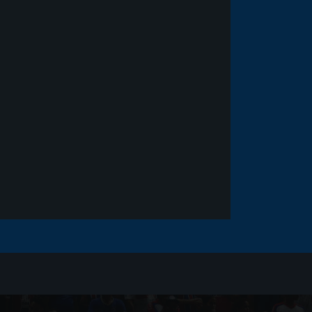
Noticias
há 5 anos
Goleiro Douglas Friedrich
fica em observação após
sofrer um corte no rosto