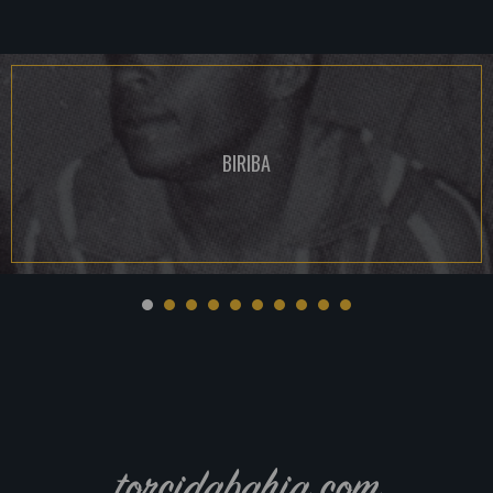
BIRIBA
torcidabahia.com