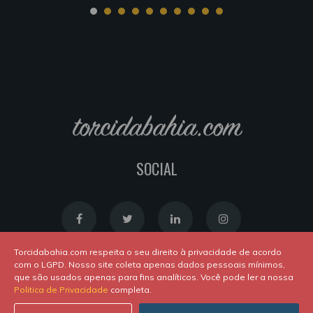
torcidabahia.com
SOCIAL
Torcidabahia.com respeita o seu direito à privacidade de acordo
com o LGPD. Nosso site coleta apenas dados pessoais mínimos,
que são usados apenas para fins analíticos. Você pode ler a nossa
Política de Cookies
|
Política de Privacidade
Politica de Privacidade
completa.
Powered by
Newton Duarte
. ALl rights reserved © 2020