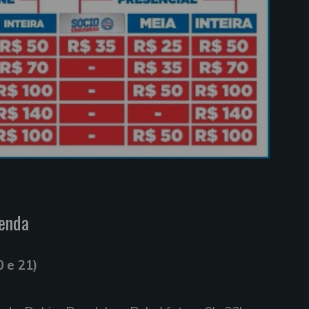
nense pelo Campeonato Brasileiro (Foto: Divulgação/EC
venda
 e 21)