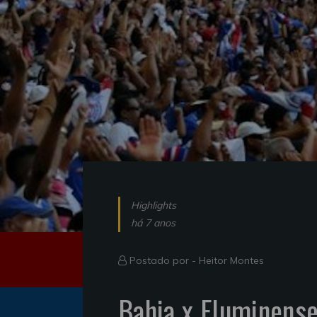
Highlights
há 7 anos
Postado por -
Heitor Montes
Bahia x Fluminense