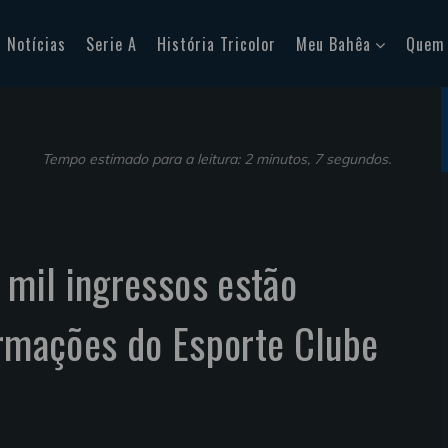
Notícias
Serie A
História Tricolor
Meu Bahêa
Quem
Tempo estimado para a leitura: 2 minutos, 7 segundos.
9 mil ingressos estão
ormações do Esporte Clube