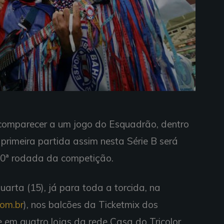
 comparecer a um jogo do Esquadrão, dentro
primeira partida assim nesta Série B será
 10ª rodada da competição.
arta (15), já para toda a torcida, na
om.br
), nos balcões da Ticketmix dos
 em quatro lojas da rede Casa do Tricolor