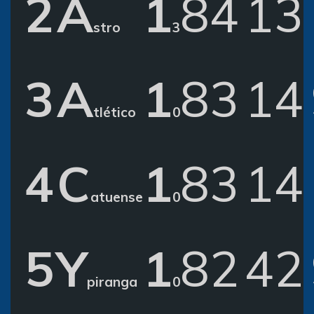
2
A
1
8
4
1
3
stro
3
3
A
1
8
3
1
4
tlético
0
4
C
1
8
3
1
4
atuense
0
5
Y
1
8
2
4
2
piranga
0