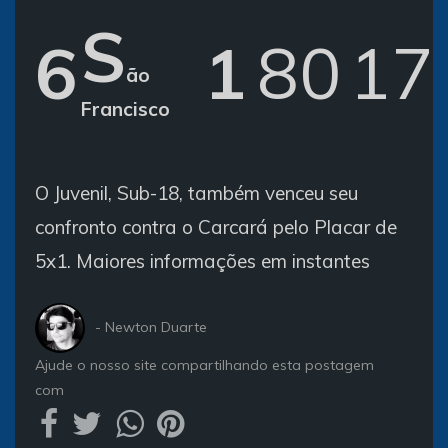
S
6
1
8
0
1
7
ão
Francisco
O Juvenil, Sub-18, também venceu seu
confronto contra o Carcará pelo Placar de
5x1. Maiores informações em instantes
- Newton Duarte
Ajude o nosso site compartilhando esta postagem
com