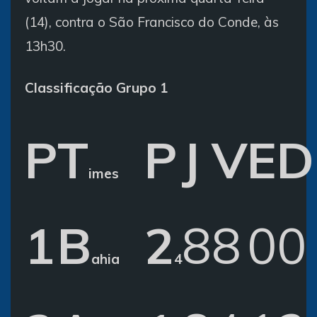
(14), contra o São Francisco do Conde, às
13h30.
Classificação Grupo 1
P
T
P
J
V
E
D
imes
1
B
2
8
8
0
0
ahia
4