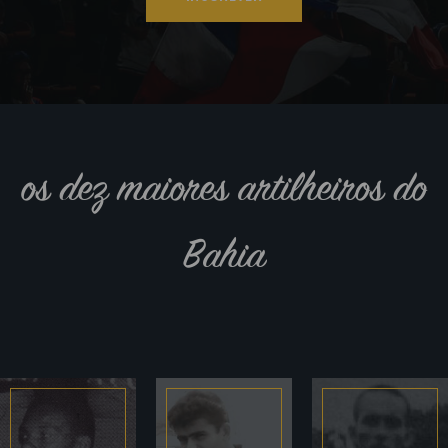
os dez maiores artilheiros do
Bahia