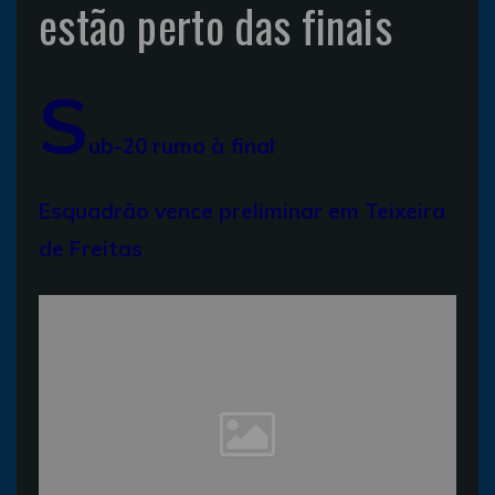
estão perto das finais
S
ub-20 rumo à final
Esquadrão vence preliminar em Teixeira
de Freitas