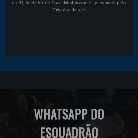
do RJ, fundador do Torcidabahia.com e apaixonado pelo
Tricolor de Aço
WHATSAPP DO
ESQUADRÃO