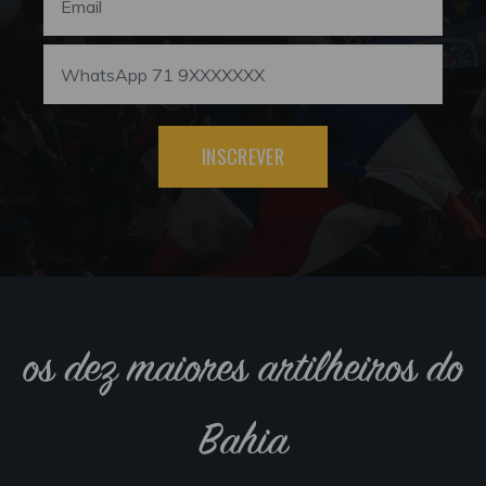
INSCREVER
os dez maiores artilheiros do
Bahia