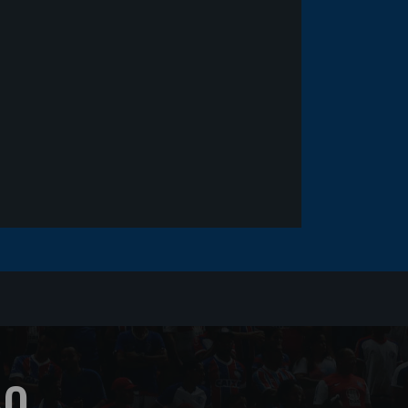
Goleiro Douglas Friedrich
fica em observação após
sofrer um corte no rosto
ÃO