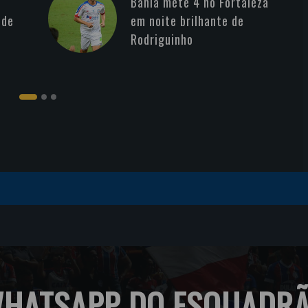
Bahia mete 4 no Fortaleza
 de
em noite brilhante de
Rodriguinho
HATSAPP DO ESQUADR