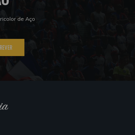
icolor de Aço
REVER
ia