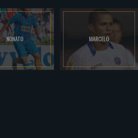
NONATO
MARCELO