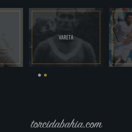
VARETA
torcidabahia.com