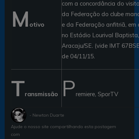
com a concordância do visita
M
da Federação do clube man
otivo
e da Federação anfitriã, em 
no Estádio Lourival Baptista
Aracaju/SE. (vide IMT 67BSB
de 04/11/15.
T
P
ransmissão
remiere, SporTV
- Newton Duarte
Ajude o nosso site compartilhando esta postagem
com