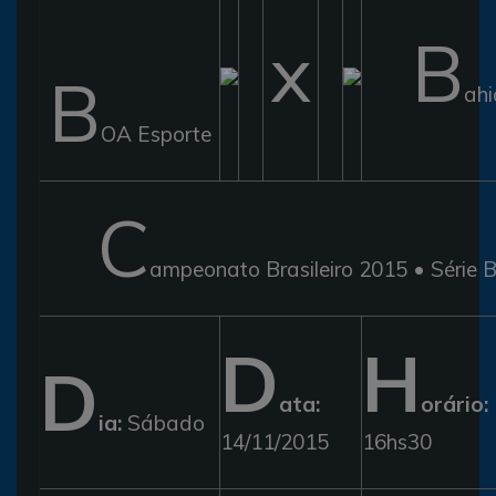
x
B
B
ahi
OA Esporte
C
ampeonato Brasileiro 2015 • Série 
D
H
D
ata:
orário:
ia:
Sábado
14/11/2015
16hs30