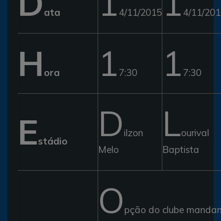
D
1
1
ata
4/11/2015
4/11/20
H
1
1
ora
7:30
7:30
D
L
E
ilzon
ourival
stádio
Melo
Baptista
O
pção do clube mandan