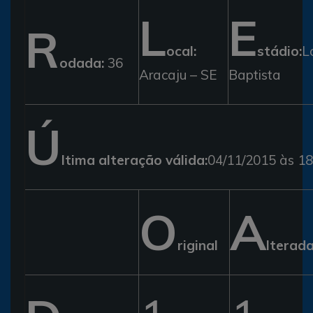
L
E
R
ocal:
stádio:
L
odada:
36
Aracaju – SE
Baptista
Ú
ltima alteração válida:
04/11/2015 às 18
O
A
riginal
lterad