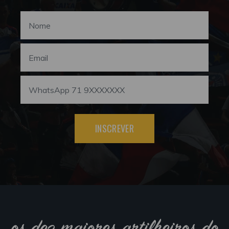
INSCREVER
os dez maiores artilheiros do