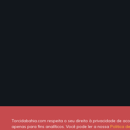
Torcidabahia.com respeita o seu direito à privacidade de a
apenas para fins analíticos. Você pode ler a nossa
Politica d