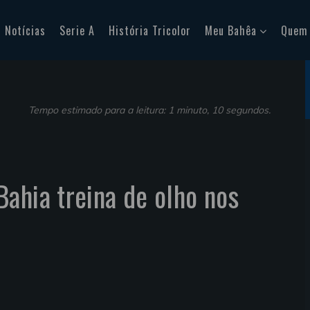
Notícias
Serie A
História Tricolor
Meu Bahêa
Quem
Tempo estimado para a leitura: 1 minuto, 10 segundos.
ahia treina de olho nos