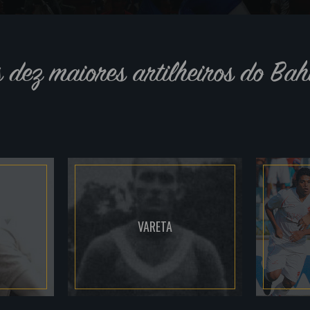
s dez maiores artilheiros do Bah
VARETA