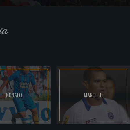
ia
NONATO
MARCELO