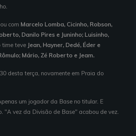
ho.
ntou com
Marcelo Lomba, Cicinho, Robson,
berto, Danilo Pires e Juninho; Luisinho,
o time teve
Jean, Hayner, Dedé, Éder e
 Rômulo; Mário, Zé Roberto e Jeam.
h30 desta terça, novamente em Praia do
penas um jogador da Base no titular. E
o. "A vez da Divisão de Base" acabou de vez.