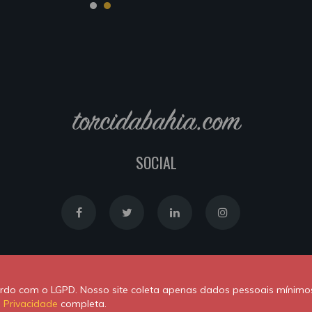
torcidabahia.com
SOCIAL
Política de Cookies
|
Política de Privacidade
cordo com o LGPD. Nosso site coleta apenas dados pessoais mínimo
Powered by
Newton Duarte
. ALl rights reserved © 2020
e Privacidade
completa.