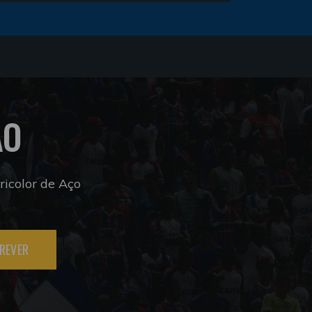
ÃO
icolor de Aço
REVER