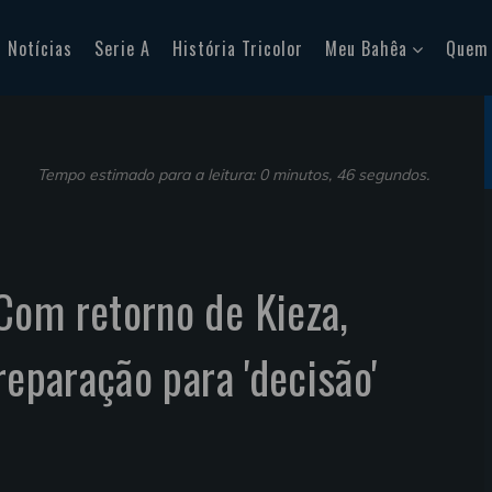
Notícias
Serie A
História Tricolor
Meu Bahêa
Quem
Tempo estimado para a leitura: 0 minutos, 46 segundos.
Com retorno de Kieza,
reparação para 'decisão'