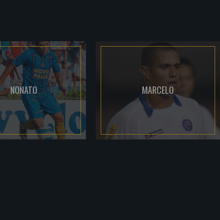
NONATO
MARCELO