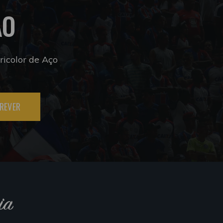
ÃO
icolor de Aço
REVER
ia