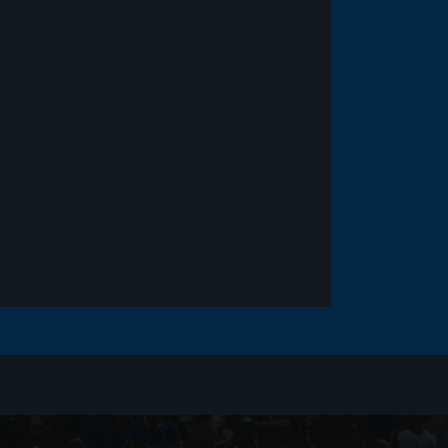
Noticias
há 5 anos
Goleiro Douglas Friedrich
fica em observação após
sofrer um corte no rosto