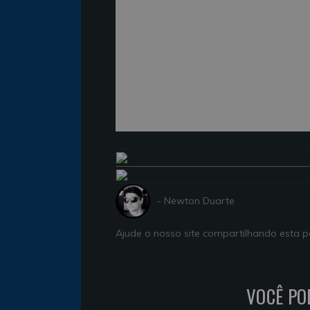
- Newton Duarte
Ajude o nosso site compartilhando esta
VOCÊ PO