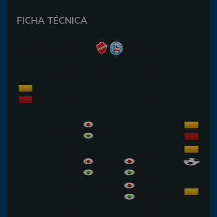
FICHA TÉCNICA
VILA NOVA
BAHIA
4-4-2
4-3-3
W. Bueno
Muriel
GOL
GOL
Maguinho
Eduardo
LAD
LAD
G. Teixeira
Jackson
ZAD
ZAD
Reginaldo
Tiago
ZAE
ZAE
M. Cordeiro
LAE
Moisés
LAE
Frontini
ATA
Caíque
R. Júnior
MEC
VOL
Fagner
Juninho
VOL
VOL
Aloísio
MEC
Feijão
Régis
MEC
V. Bolt
MEC
VOL
L. Antonio
W. Simião
E. Júnio
MEC
ATA