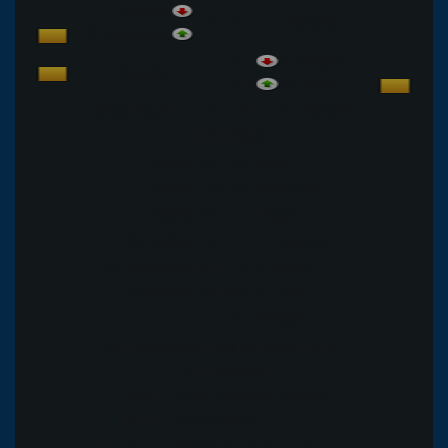
Fabinho
Hernane
ATA
ATA
G. Geladeira
V. Rangel
ATA
Moisés
ATA
ATA
W. Natã
Jorge Rauli
G. Ferreira
TEC
TEC
RESERVAS
Saulo
Jean
GOL
GOL
J. Feijão
Anderson
LAD
GOL
Reniê
Tinga
ZAD
LAD
Christiano
L. Fonseca
LAE
ZAD
M. Anderson
J. Paulo
ATA
LAE
Vandinho
R. Cajá
ATA
MEC
Misael
ATA
Campeonato Brasileiro Série B -
34ª Rodada
Local :
Serra Dourada, Goiânia
Data :
04/11/2016