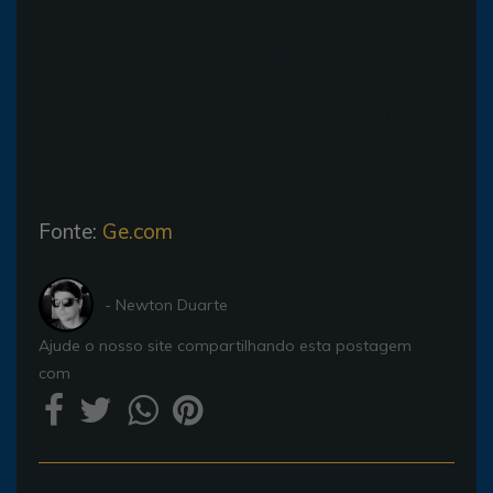
Horário :
20h30 (de Salvador);
Transmissão
Premiere 3, com Reinaldo Porto e
:
Rivelino Teixeira
Público :
Árbitro :
Rodolpho Toski Marques (PR)
Assistentes
Ivan Carlos Bohn e Luciano
:
Roggenbaum (PR)
Fonte:
Ge.com
- Newton Duarte
Ajude o nosso site compartilhando esta postagem
com