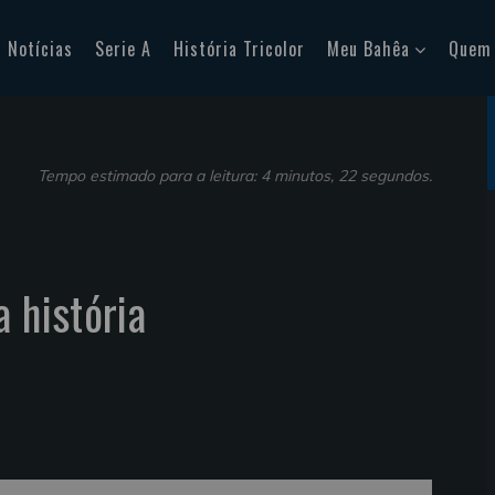
Notícias
Serie A
História Tricolor
Meu Bahêa
Quem
Tempo estimado para a leitura: 4 minutos, 22 segundos.
 história
a