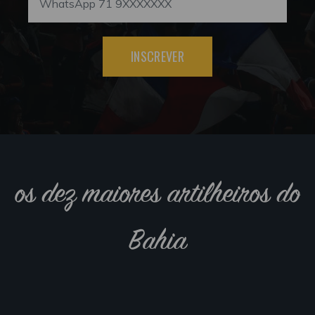
INSCREVER
os dez maiores artilheiros do
Bahia