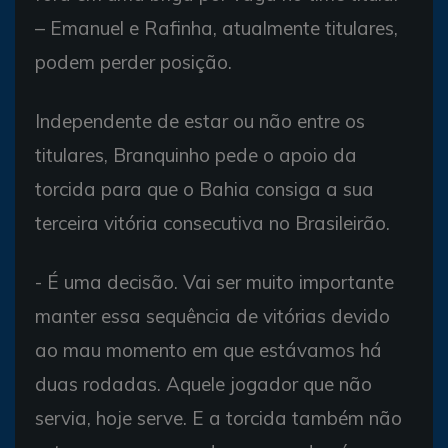
– Emanuel e Rafinha, atualmente titulares,
podem perder posição.
Independente de estar ou não entre os
titulares, Branquinho pede o apoio da
torcida para que o Bahia consiga a sua
terceira vitória consecutiva no Brasileirão.
- É uma decisão. Vai ser muito importante
manter essa sequência de vitórias devido
ao mau momento em que estávamos há
duas rodadas. Aquele jogador que não
servia, hoje serve. E a torcida também não