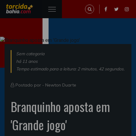
Sem categoria
há 11 anos
Tempo estimado para a leitura: 2 minutos, 42 segundos.
Postado por -
Newton Duarte
Branquinho aposta em
'Grande jogo'