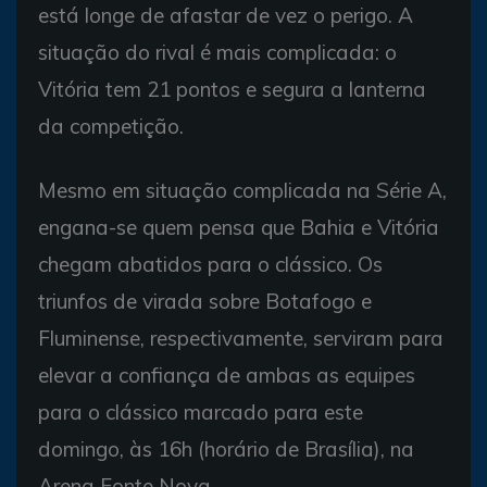
está longe de afastar de vez o perigo. A
situação do rival é mais complicada: o
Vitória tem 21 pontos e segura a lanterna
da competição.
Mesmo em situação complicada na Série A,
engana-se quem pensa que Bahia e Vitória
chegam abatidos para o clássico. Os
triunfos de virada sobre Botafogo e
Fluminense, respectivamente, serviram para
elevar a confiança de ambas as equipes
para o clássico marcado para este
domingo, às 16h (horário de Brasília), na
Arena Fonte Nova.