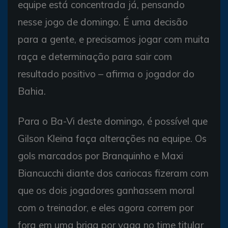
equipe está concentrada já, pensando
nesse jogo de domingo. É uma decisão
para a gente, e precisamos jogar com muita
raça e determinação para sair com
resultado positivo – afirma o jogador do
Bahia.
Para o Ba-Vi deste domingo, é possível que
Gilson Kleina faça alterações na equipe. Os
gols marcados por Branquinho e Maxi
Biancucchi diante dos cariocas fizeram com
que os dois jogadores ganhassem moral
com o treinador, e eles agora correm por
fora em uma briga por vaga no time titular