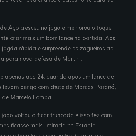
 de Aço cresceu no jogo e melhorou o toque
tante criar mais um bom lance na partida. Aos
a jogda rápida e surpreende os zagueiros ao
ira para nova defesa de Martini.
ce apenas aos 24, quando após um lance de
ros levam perigo com chute de Marcos Paraná,
ol de Marcelo Lomba.
 jogo voltou a ficar truncado e isso fez com
es ficasse mais limitada no Estádio
eve um bom lance com Felipe Garcia, que