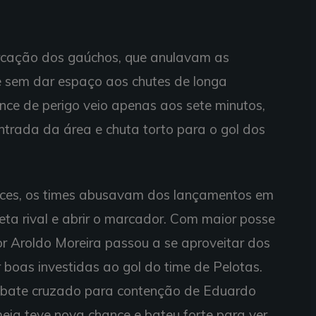
arcação dos gaúchos, que anulavam as
e sem dar espaço aos chutes de longa
lance de perigo veio apenas aos sete minutos,
trada da área e chuta torto para o gol dos
ances, os times abusavam dos lançamentos em
eta rival e abrir o marcador. Com maior posse
r Aroldo Moreira passou a se aproveitar dos
 boas investidas ao gol do time de Pelotas.
 e bate cruzado para contenção de Eduardo
meia teve nova chance e bateu forte para ver