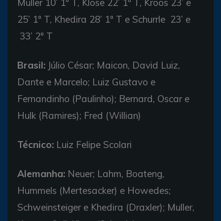
Muller 10’ 1º T, Klose 22’ 1º T, Kroos 23’ e
25’ 1º T, Khedira 28’ 1º T e Schurrle 23’ e
33’ 2º T
Brasil:
Júlio César; Maicon, David Luiz,
Dante e Marcelo; Luiz Gustavo e
Fernandinho (Paulinho); Bernard, Oscar e
Hulk (Ramires); Fred (Willian)
Técnico:
Luiz Felipe Scolari
Alemanha:
Neuer; Lahm, Boateng,
Hummels (Mertesacker) e Howedes;
Schweinsteiger e Khedira (Draxler); Muller,