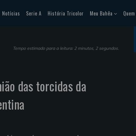
Notícias
Serie A
História Tricolor
Meu Bahêa
Quem
Tempo estimado para a leitura: 2 minutos, 2 segundos.
nião das torcidas da
entina