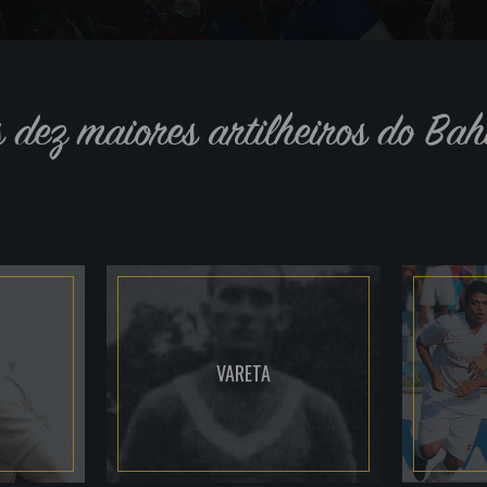
s dez maiores artilheiros do Bah
VARETA