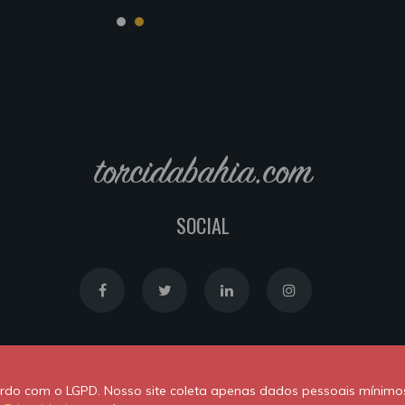
torcidabahia.com
SOCIAL
Política de Cookies
|
Política de Privacidade
cordo com o LGPD. Nosso site coleta apenas dados pessoais mínimo
Powered by
Newton Duarte
. ALl rights reserved © 2020