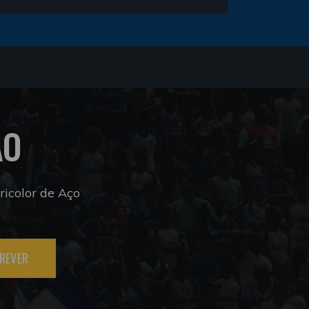
ÃO
icolor de Aço
REVER