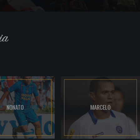
ia
NONATO
MARCELO