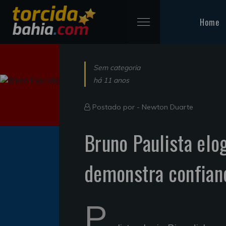
Home
Sem categoria
há 11 anos
Postado por -
Newton Duarte
Bruno Paulista elo
demonstra confian
P