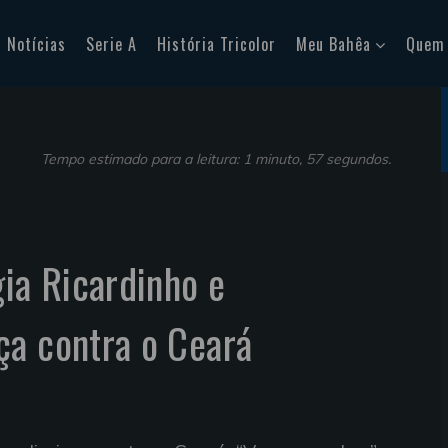
Notícias
Serie A
História Tricolor
Meu Bahêa
Quem
Tempo estimado para a leitura: 1 minuto, 57 segundos.
gia Ricardinho e
ça contra o Ceará