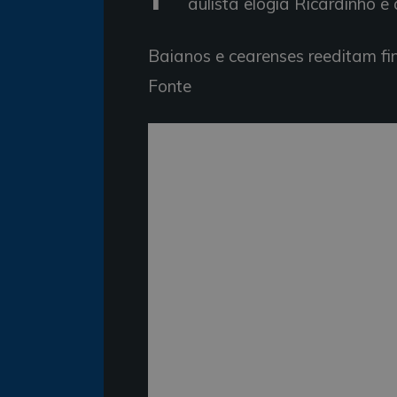
aulista elogia Ricardinho 
Baianos e cearenses reeditam f
Fonte