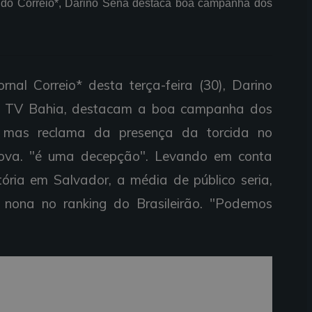
a do Correio*, Darino Sena destaca boa campanha dos
nal Correio* desta terça-feira (30), Darino
a TV Bahia, destacam a boa campanha dos
o, mas reclama da presença da torcida no
ova. "é uma decepção". Levando em conta
ória em Salvador, a média de público seria,
 nona no ranking do Brasileirão. "Podemos