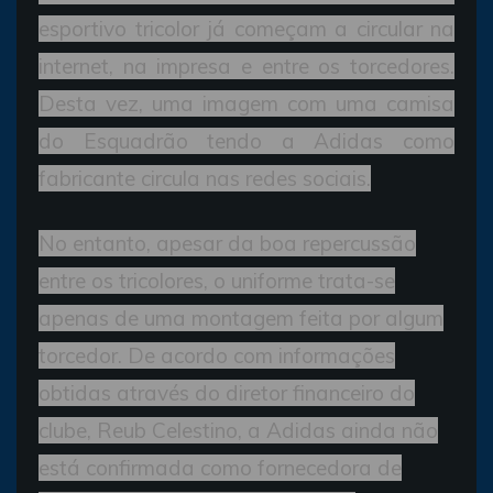
esportivo tricolor já começam a circular na
internet, na impresa e entre os torcedores.
Desta vez, uma imagem com uma camisa
do Esquadrão tendo a Adidas como
fabricante circula nas redes sociais.
No entanto, apesar da boa repercussão
entre os tricolores, o uniforme trata-se
apenas de uma montagem feita por algum
torcedor. De acordo com informações
obtidas através do diretor financeiro do
clube, Reub Celestino, a Adidas ainda não
está confirmada como fornecedora de