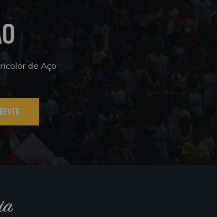
ÃO
icolor de Aço
REVER
ia