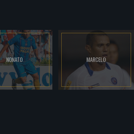
NONATO
MARCELO