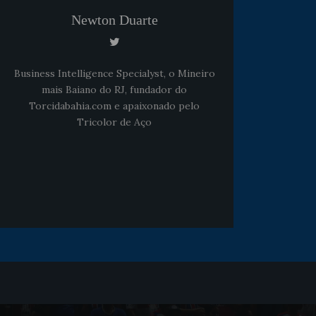
Newton Duarte
Noticias
há 5 anos
Goleiro Douglas Friedrich
fica em observação após
Business Intelligence Specialyst, o Mineiro
sofrer um corte no rosto
mais Baiano do RJ, fundador do
Torcidabahia.com e apaixonado pelo
Tricolor de Aço