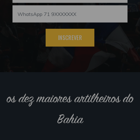
INSCREVER
os dez maiores artilheiros do
Bahia