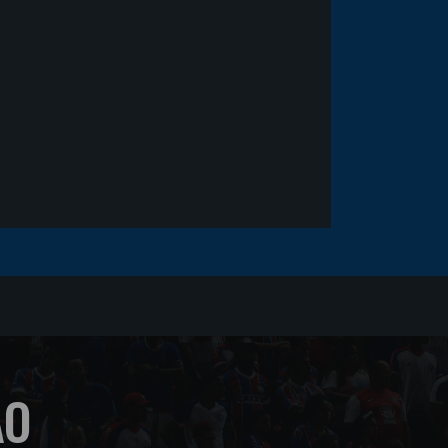
fica em observação após
sofrer um corte no rosto
ÃO