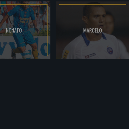
NONATO
MARCELO