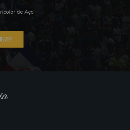
icolor de Aço
REVER
ia