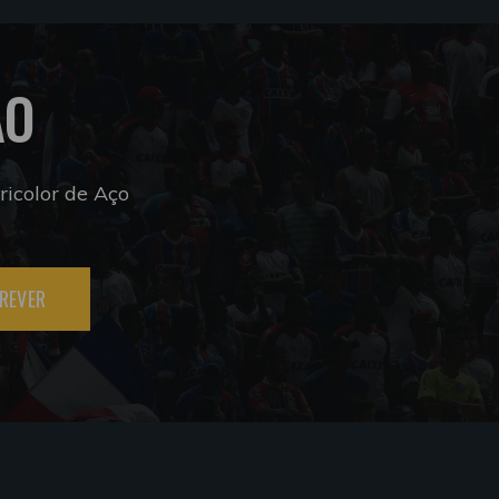
ÃO
icolor de Aço
REVER