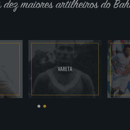
s dez maiores artilheiros do Bah
VARETA