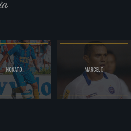
ia
NONATO
MARCELO