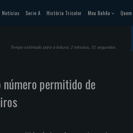
Notícias
Serie A
História Tricolor
Meu Bahêa
Quem
Tempo estimado para a leitura: 2 minutos, 31 segundos.
o número permitido de
iros