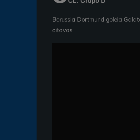
CL: Grupo D
Borussia Dortmund goleia Galat
oitavas