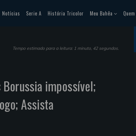
Notícias
Serie A
História Tricolor
Meu Bahêa
Quem
Tempo estimado para a leitura: 1 minuto, 42 segundos.
 Borussia impossível;
ogo; Assista