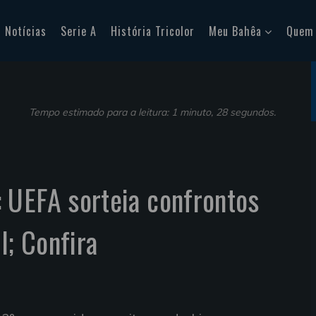
Notícias
Serie A
História Tricolor
Meu Bahêa
Quem
Tempo estimado para a leitura: 1 minuto, 28 segundos.
 UEFA sorteia confrontos
l; Confira