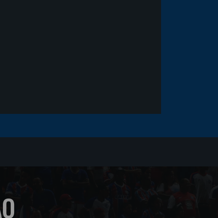
fica em observação após
sofrer um corte no rosto
ÃO