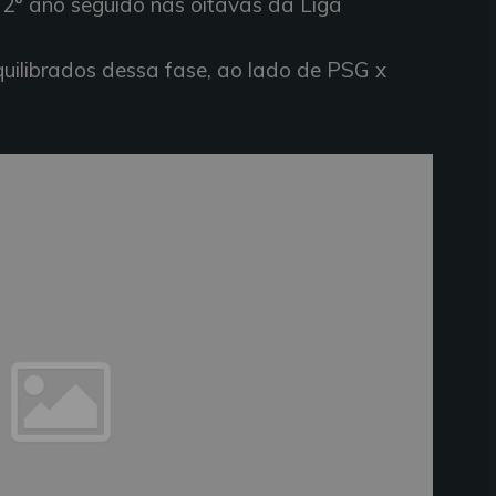
o 2° ano seguido nas oitavas da Liga
uilibrados dessa fase, ao lado de PSG x