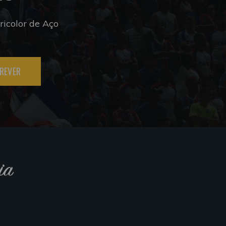
icolor de Aço
REVER
ia