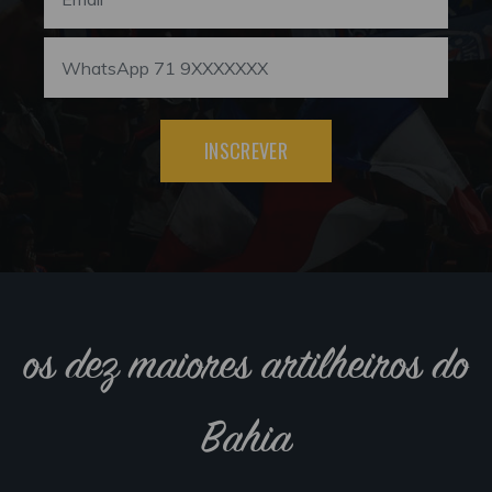
INSCREVER
os dez maiores artilheiros do
Bahia