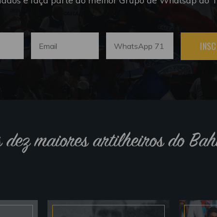
dados e faça parte do melhor Grupo de Whatsap do Tr
INSC
s dez maiores artilheiros do Bah