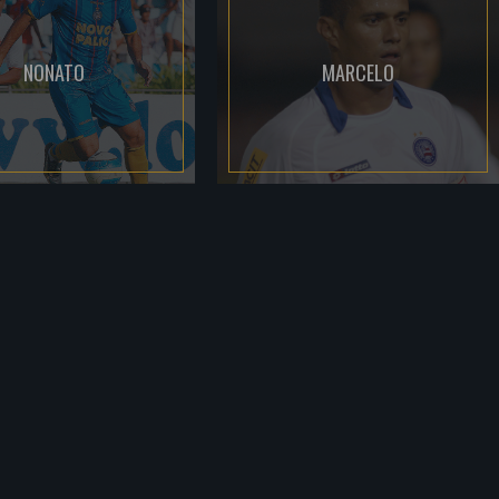
NONATO
MARCELO