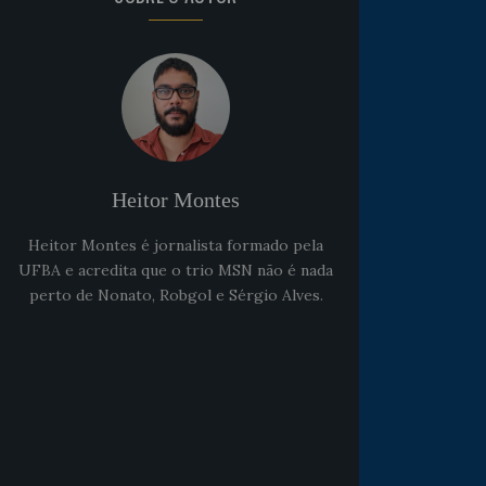
Heitor Montes
Heitor Montes é jornalista formado pela
UFBA e acredita que o trio MSN não é nada
perto de Nonato, Robgol e Sérgio Alves.
Noticias
há 5 anos
Goleiro Douglas Friedrich
fica em observação após
sofrer um corte no rosto