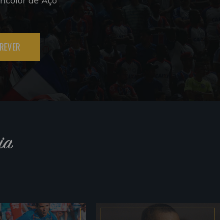
icolor de Aço
REVER
ia