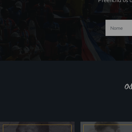
Preencha os 
o