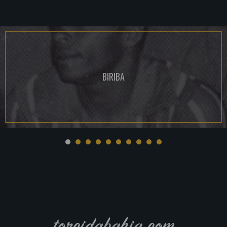
BIRIBA
torcidabahia.com