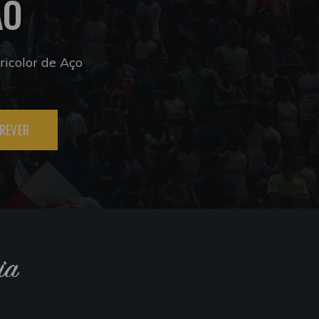
ÃO
icolor de Aço
REVER
ia