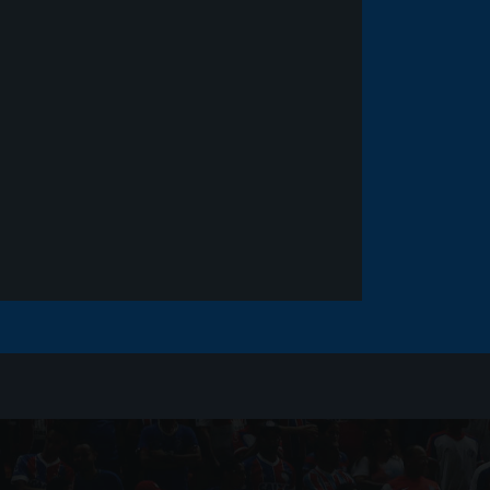
Noticias
há 5 anos
Goleiro Douglas Friedrich
fica em observação após
sofrer um corte no rosto