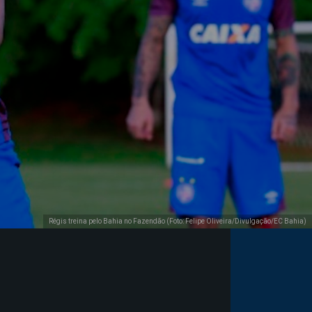
Régis treina pelo Bahia no Fazendão (Foto: Felipe Oliveira/Divulgação/EC Bahia)