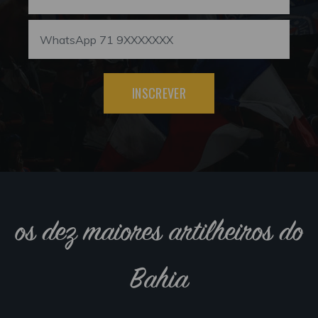
INSCREVER
os dez maiores artilheiros do
Bahia