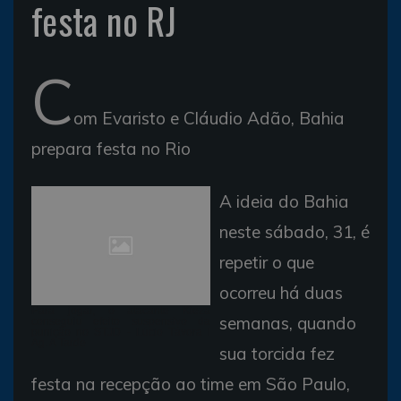
festa no RJ
C
om Evaristo e Cláudio Adão, Bahia
prepara festa no Rio
A ideia do Bahia
neste sábado, 31, é
repetir o que
ocorreu há duas
Para jogar, o atacante Kieza
semanas, quando
conseguiu efeito suspensivo da
punição no STJD - Lúcio Távora l
Ag. A Tarde
sua torcida fez
festa na recepção ao time em São Paulo,