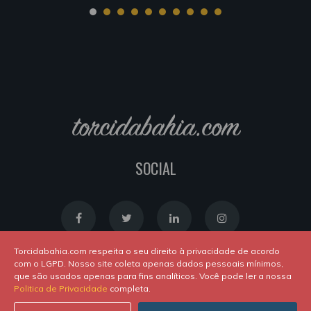
torcidabahia.com
SOCIAL
Torcidabahia.com respeita o seu direito à privacidade de acordo
com o LGPD. Nosso site coleta apenas dados pessoais mínimos,
que são usados apenas para fins analíticos. Você pode ler a nossa
Política de Cookies
|
Política de Privacidade
Politica de Privacidade
completa.
Powered by
Newton Duarte
. ALl rights reserved © 2020