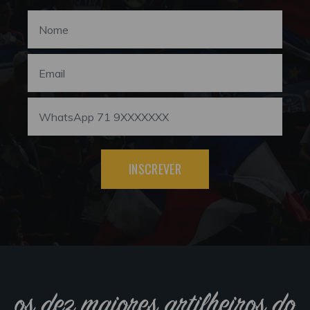
INSCREVER
os dez maiores artilheiros do