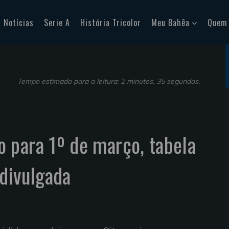
Notícias
Serie A
História Tricolor
Meu Bahêa
Quem
Tempo estimado para a leitura: 2 minutos, 35 segundos.
 para 1º de março, tabela
divulgada