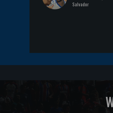
Salvador
W