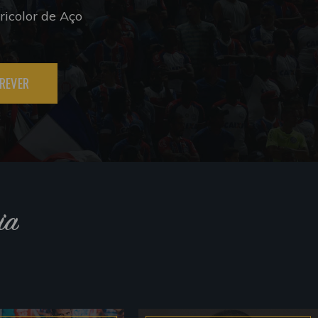
icolor de Aço
REVER
ia