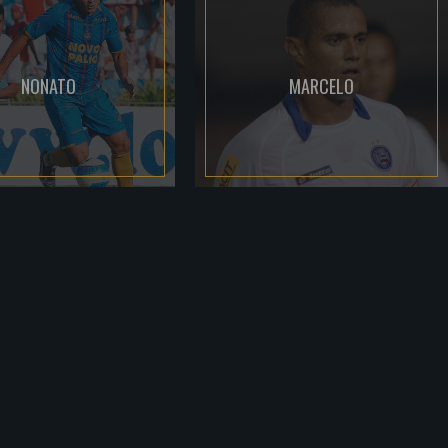
NONATO
MARCELO