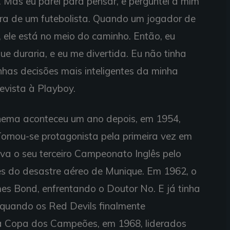
. Mas eu parei para pensar, e perguntei a mim
ra de um futebolista. Quando um jogador de
, ele está no meio do caminho. Então, eu
que duraria, e eu me divertida. Eu não tinha
nhas decisões mais inteligentes da minha
evista à Playboy.
inema aconteceu um ano depois, em 1954,
 Tornou-se protagonista pela primeira vez em
a o seu terceiro Campeonato Inglês pelo
es do desastre aéreo de Munique. Em 1962, o
mes Bond, enfrentando o Doutor No. E já tinha
a quando os Red Devils finalmente
 a Copa dos Campeões, em 1968, liderados