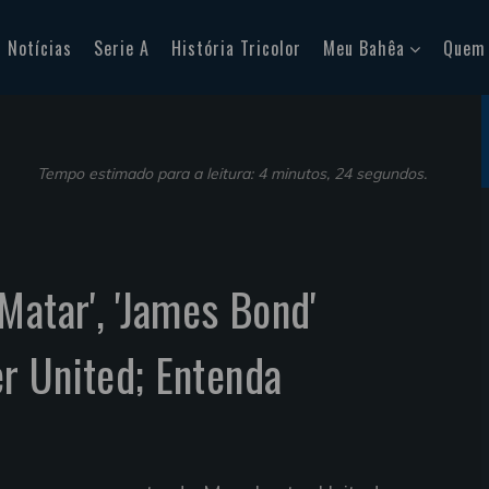
Notícias
Serie A
História Tricolor
Meu Bahêa
Quem
Tempo estimado para a leitura: 4 minutos, 24 segundos.
Matar', 'James Bond'
r United; Entenda