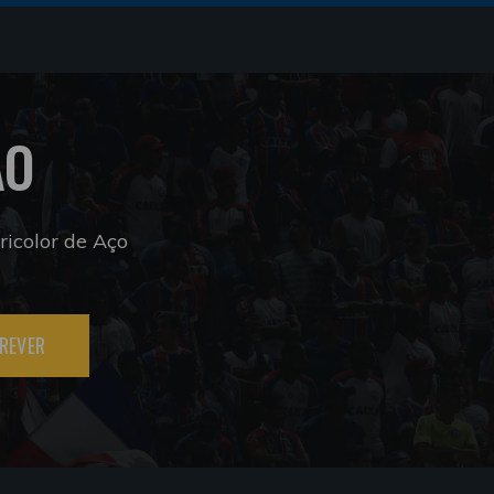
ÃO
icolor de Aço
REVER