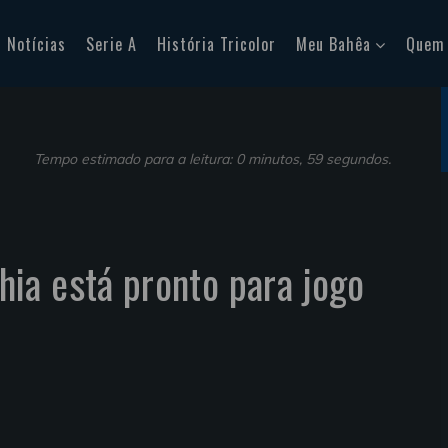
Notícias
Serie A
História Tricolor
Meu Bahêa
Quem
Tempo estimado para a leitura: 0 minutos, 59 segundos.
ia está pronto para jogo