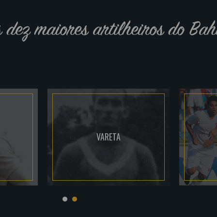
s dez maiores artilheiros do Bah
VARETA