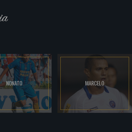
ia
NONATO
MARCELO