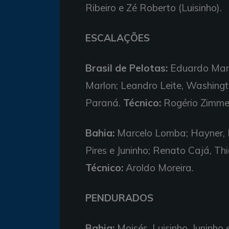
Ribeiro e Zé Roberto (Luisinho).
ESCALAÇÕES
Brasil de Pelotas:
Eduardo Marti
Marlon; Leandro Leite, Washing
Paraná.
Técnico:
Rogério Zimm
Bahia:
Marcelo Lomba; Hayner, L
Pires e Juninho; Renato Cajá, Thi
Técnico:
Aroldo Moreira.
PENDURADOS
Bahia:
Moisés, Luisinho, Juninho 