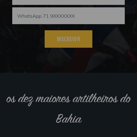
INSCREVER
os dez maiores artilheiros do
Bahia