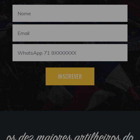
INSCREVER
os dez maiores artilheiros do