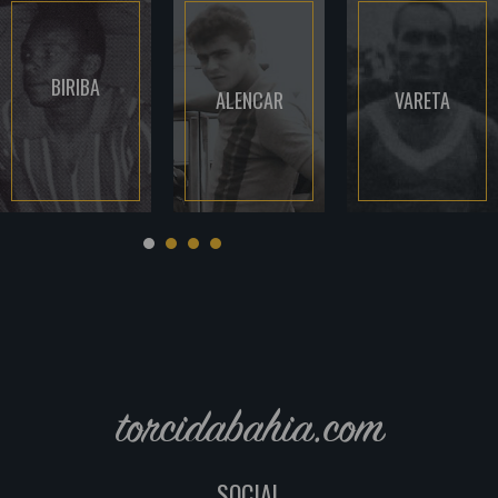
BIRIBA
ALENCAR
VARETA
torcidabahia.com
SOCIAL