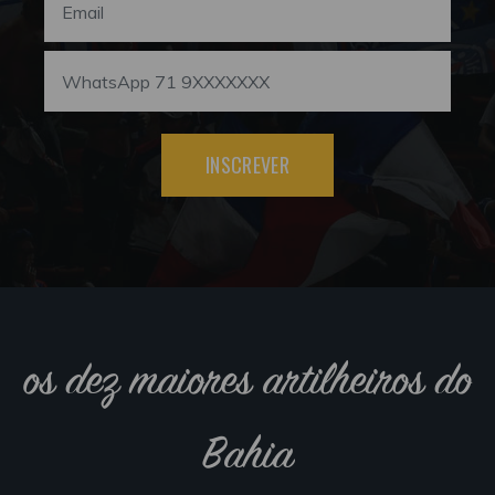
INSCREVER
os dez maiores artilheiros do
Bahia